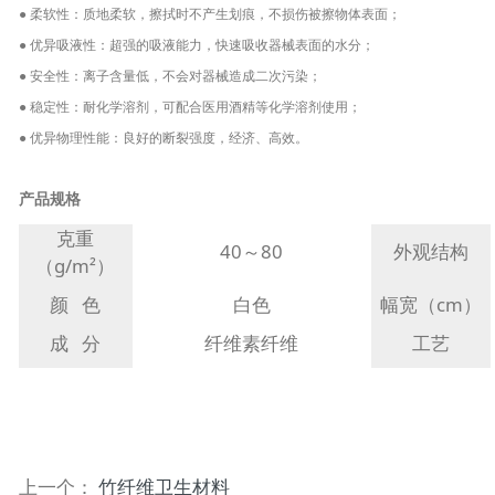
● 柔软性：质地柔软，擦拭时不产生划痕，不损伤被擦物体表面；
● 优异吸液性：超强的吸液能力，快速吸收器械表面的水分；
● 安全性：离子含量低，不会对器械造成二次污染；
● 稳定性：耐化学溶剂，可配合医用酒精等化学溶剂使用；
● 优异物理性能：良好的断裂强度，经济、高效。
产品规格
克重
40～80
外观结构
（g/m²）
颜 色
白色
幅宽（cm）
成 分
纤维素纤维
工艺
上一个：
竹纤维卫生材料