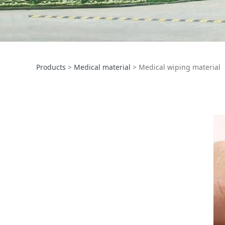
Medical wiping m
Products
>
Medical material
>
Medical wiping material