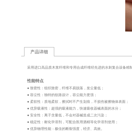
产品详细
采用进口高品质木浆纤维和专用合成纤维经先进的水刺复合设备精
性能特点
● 致密性：组织致密，纤维不易脱落，发尘量低；
● 容尘性：独特的纹路设计，容尘能力更强；
● 柔软性：质地柔软，擦拭时不产生划痕，不损伤被擦物体表面；
● 优异吸液性：超强的吸液能力，快速吸收器械表面的水分；
● 安全性：离子含量低，不会对器械造成二次污染；
● 稳定性：耐化学溶剂，可配合医用酒精等化学溶剂使用；
● 优异物理性能：极佳的断裂强度，经济、高效。