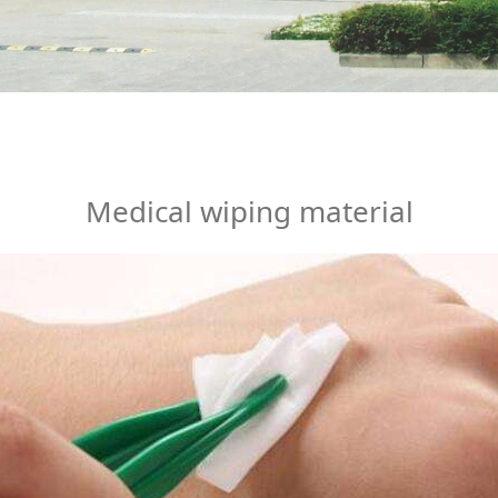
aterial
Medical wiping material