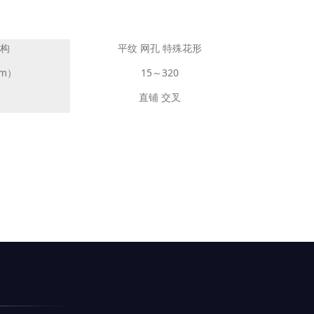
构
平纹 网孔 特殊花形
m）
15～320
直铺 交叉