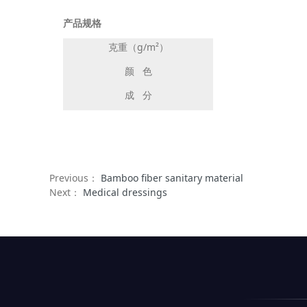
产品规格
克重（g/m²）
颜 色
成 分
Previous：
Bamboo fiber sanitary material
Next：
Medical dressings